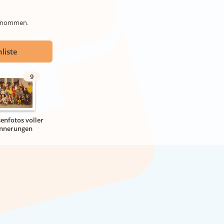
genommen.
liste
9
senfotos voller
innerungen