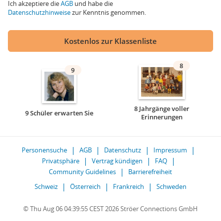
Ich akzeptiere die
AGB
und habe die
Datenschutzhinweise
zur Kenntnis genommen.
Kostenlos zur Klassenliste
8
9
8 Jahrgänge voller
9 Schüler erwarten Sie
Erinnerungen
Personensuche
AGB
Datenschutz
Impressum
Privatsphäre
Vertrag kündigen
FAQ
Community Guidelines
Barrierefreiheit
Schweiz
Österreich
Frankreich
Schweden
© Thu Aug 06 04:39:55 CEST 2026 Ströer Connections GmbH