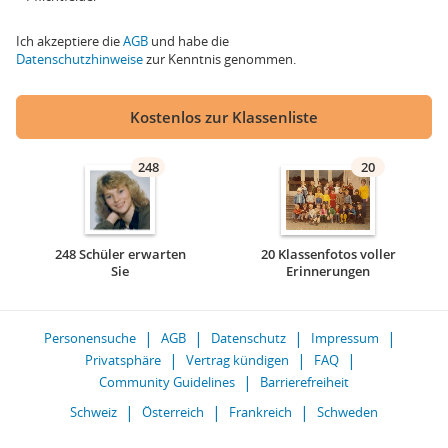
Ich akzeptiere die
AGB
und habe die
Datenschutzhinweise
zur Kenntnis genommen.
Kostenlos zur Klassenliste
248
20
248 Schüler erwarten
20 Klassenfotos voller
Sie
Erinnerungen
Personensuche
AGB
Datenschutz
Impressum
Privatsphäre
Vertrag kündigen
FAQ
Community Guidelines
Barrierefreiheit
Schweiz
Österreich
Frankreich
Schweden