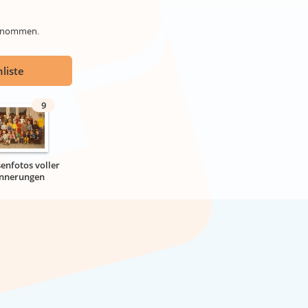
genommen.
liste
9
senfotos voller
innerungen