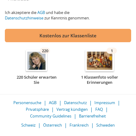
Ich akzeptiere die
AGB
und habe die
Datenschutzhinweise
zur Kenntnis genommen.
Kostenlos zur Klassenliste
220
1
220 Schüler erwarten
1 Klassenfoto voller
Sie
Erinnerungen
Personensuche
AGB
Datenschutz
Impressum
Privatsphäre
Vertrag kündigen
FAQ
Community Guidelines
Barrierefreiheit
Schweiz
Österreich
Frankreich
Schweden