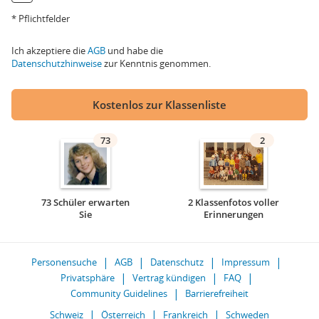
* Pflichtfelder
Ich akzeptiere die
AGB
und habe die
Datenschutzhinweise
zur Kenntnis genommen.
Kostenlos zur Klassenliste
73
2
73 Schüler erwarten
2 Klassenfotos voller
Sie
Erinnerungen
Personensuche
AGB
Datenschutz
Impressum
Privatsphäre
Vertrag kündigen
FAQ
Community Guidelines
Barrierefreiheit
Schweiz
Österreich
Frankreich
Schweden