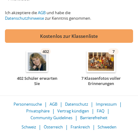
Ich akzeptiere die
AGB
und habe die
Datenschutzhinweise
zur Kenntnis genommen.
Kostenlos zur Klassenliste
402
7
402 Schüler erwarten
7 Klassenfotos voller
Sie
Erinnerungen
Personensuche
AGB
Datenschutz
Impressum
Privatsphäre
Vertrag kündigen
FAQ
Community Guidelines
Barrierefreiheit
Schweiz
Österreich
Frankreich
Schweden