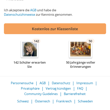
Ich akzeptiere die
AGB
und habe die
Datenschutzhinweise
zur Kenntnis genommen.
Kostenlos zur Klassenliste
142
50
142 Schüler erwarten
50 Jahrgänge voller
Sie
Erinnerungen
Personensuche
AGB
Datenschutz
Impressum
Privatsphäre
Vertrag kündigen
FAQ
Community Guidelines
Barrierefreiheit
Schweiz
Österreich
Frankreich
Schweden