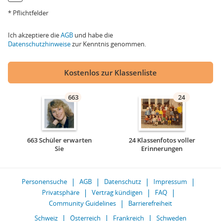
* Pflichtfelder
Ich akzeptiere die
AGB
und habe die
Datenschutzhinweise
zur Kenntnis genommen.
Kostenlos zur Klassenliste
663
24
663 Schüler erwarten
24 Klassenfotos voller
Sie
Erinnerungen
Personensuche
AGB
Datenschutz
Impressum
Privatsphäre
Vertrag kündigen
FAQ
Community Guidelines
Barrierefreiheit
Schweiz
Österreich
Frankreich
Schweden