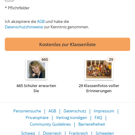
* Pflichtfelder
Ich akzeptiere die
AGB
und habe die
Datenschutzhinweise
zur Kenntnis genommen.
Kostenlos zur Klassenliste
665
29
665 Schüler erwarten
29 Klassenfotos voller
Sie
Erinnerungen
Personensuche
AGB
Datenschutz
Impressum
Privatsphäre
Vertrag kündigen
FAQ
Community Guidelines
Barrierefreiheit
Schweiz
Österreich
Frankreich
Schweden