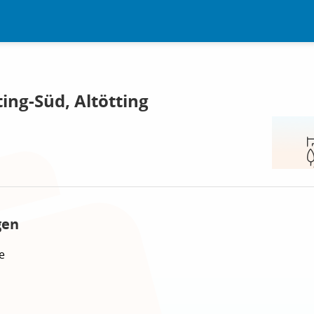
ing-Süd, Altötting
gen
e