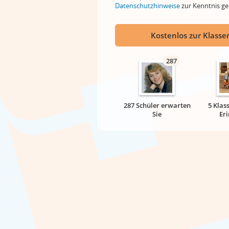
Datenschutzhinweise
zur Kenntnis 
Kostenlos zur Klassen
287
287 Schüler erwarten
5 Klas
Sie
Er