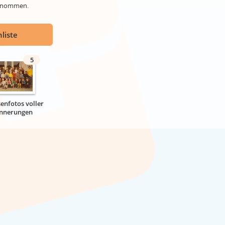
genommen.
liste
5
senfotos voller
innerungen