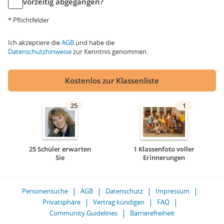
vorzeitig abgegangen?
* Pflichtfelder
Ich akzeptiere die
AGB
und habe die
Datenschutzhinweise
zur Kenntnis genommen.
Kostenlos zur Klassenliste
25
1
25 Schüler erwarten
1 Klassenfoto voller
Sie
Erinnerungen
Personensuche
AGB
Datenschutz
Impressum
Privatsphäre
Vertrag kündigen
FAQ
Community Guidelines
Barrierefreiheit