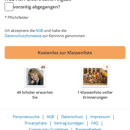
vorzeitig abgegangen?
* Pflichtfelder
Ich akzeptiere die
AGB
und habe die
Datenschutzhinweise
zur Kenntnis genommen.
Kostenlos zur Klassenliste
49
1
49 Schüler erwarten
1 Klassenfoto voller
Sie
Erinnerungen
Personensuche
AGB
Datenschutz
Impressum
Privatsphäre
Vertrag kündigen
FAQ
Community Guidelines
Barrierefreiheit