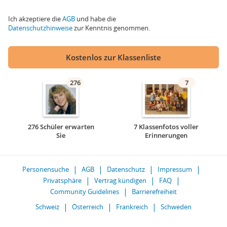
Ich akzeptiere die
AGB
und habe die
Datenschutzhinweise
zur Kenntnis genommen.
Kostenlos zur Klassenliste
276
7
276 Schüler erwarten
7 Klassenfotos voller
Sie
Erinnerungen
Personensuche
AGB
Datenschutz
Impressum
Privatsphäre
Vertrag kündigen
FAQ
Community Guidelines
Barrierefreiheit
Schweiz
Österreich
Frankreich
Schweden