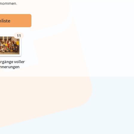
genommen.
liste
11
hrgänge voller
innerungen