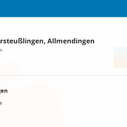
rsteußlingen, Allmendingen
en
gen
e