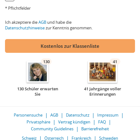
* Pflichtfelder
Ich akzeptiere die
AGB
und habe die
Datenschutzhinweise
zur Kenntnis genommen.
Kostenlos zur Klassenliste
130
41
130 Schüler erwarten
41 Jahrgänge voller
Sie
Erinnerungen
Personensuche
AGB
Datenschutz
Impressum
Privatsphäre
Vertrag kündigen
FAQ
Community Guidelines
Barrierefreiheit
Schweiz
Österreich
Frankreich
Schweden