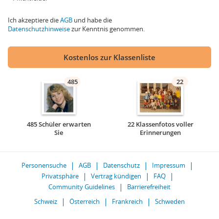
Ich akzeptiere die
AGB
und habe die
Datenschutzhinweise
zur Kenntnis genommen.
Kostenlos zur Klassenliste
485
22
485 Schüler erwarten
22 Klassenfotos voller
Sie
Erinnerungen
Personensuche
AGB
Datenschutz
Impressum
Privatsphäre
Vertrag kündigen
FAQ
Community Guidelines
Barrierefreiheit
Schweiz
Österreich
Frankreich
Schweden