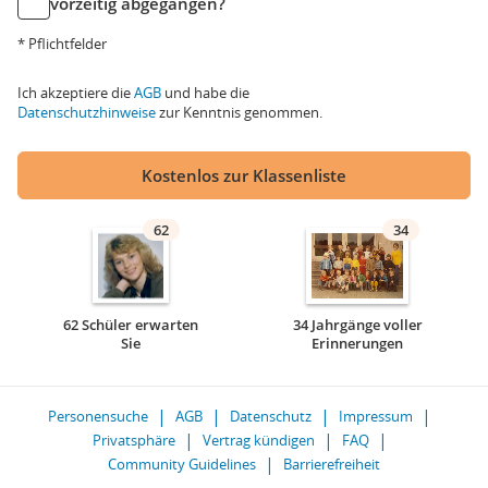
vorzeitig abgegangen?
* Pflichtfelder
Ich akzeptiere die
AGB
und habe die
Datenschutzhinweise
zur Kenntnis genommen.
Kostenlos zur Klassenliste
62
34
62 Schüler erwarten
34 Jahrgänge voller
Sie
Erinnerungen
Personensuche
AGB
Datenschutz
Impressum
Privatsphäre
Vertrag kündigen
FAQ
Community Guidelines
Barrierefreiheit