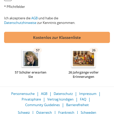
* Pflichtfelder
Ich akzeptiere die
AGB
und habe die
Datenschutzhinweise
zur Kenntnis genommen.
Kostenlos zur Klassenliste
57
26
57 Schüler erwarten
26 Jahrgänge voller
Sie
Erinnerungen
Personensuche
AGB
Datenschutz
Impressum
Privatsphäre
Vertrag kündigen
FAQ
Community Guidelines
Barrierefreiheit
Schweiz
Österreich
Frankreich
Schweden