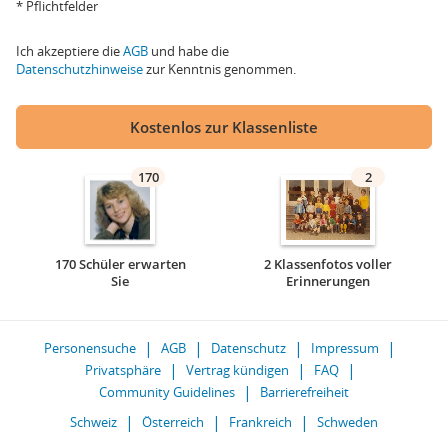
* Pflichtfelder
Ich akzeptiere die
AGB
und habe die
Datenschutzhinweise
zur Kenntnis genommen.
Kostenlos zur Klassenliste
170
2
170 Schüler erwarten
2 Klassenfotos voller
Sie
Erinnerungen
Personensuche
AGB
Datenschutz
Impressum
Privatsphäre
Vertrag kündigen
FAQ
Community Guidelines
Barrierefreiheit
Schweiz
Österreich
Frankreich
Schweden