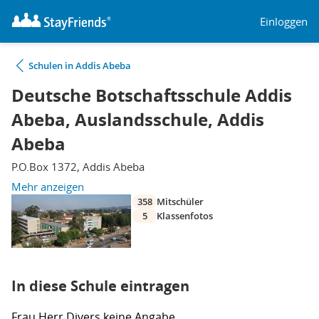
Einloggen
Schulen in Addis Abeba
Deutsche Botschaftsschule Addis
Abeba, Auslandsschule, Addis
Abeba
P.O.Box 1372, Addis Abeba
Mehr anzeigen
358
Mitschüler
5
Klassenfotos
In diese Schule eintragen
Frau
Herr
Divers
keine Angabe