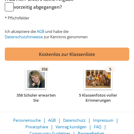
vorzeitig abgegangen?
* Pflichtfelder
Ich akzeptiere die
AGB
und habe die
Datenschutzhinweise
zur Kenntnis genommen.
Kostenlos zur Klassenliste
358
5
358 Schüler erwarten
5 Klassenfotos voller
Sie
Erinnerungen
Personensuche
AGB
Datenschutz
Impressum
Privatsphäre
Vertrag kündigen
FAQ
Community Guidelines
Barrierefreiheit