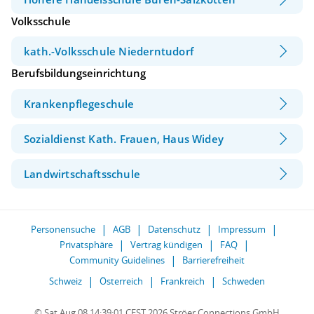
Volksschule
kath.-Volksschule Niederntudorf
Berufsbildungseinrichtung
Krankenpflegeschule
Sozialdienst Kath. Frauen, Haus Widey
Landwirtschaftsschule
Personensuche
AGB
Datenschutz
Impressum
Privatsphäre
Vertrag kündigen
FAQ
Community Guidelines
Barrierefreiheit
Schweiz
Österreich
Frankreich
Schweden
© Sat Aug 08 14:39:01 CEST 2026 Ströer Connections GmbH