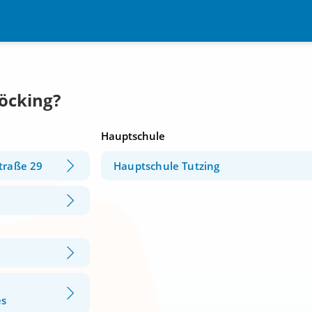
Pöcking?
Hauptschule
traße 29
Hauptschule Tutzing
,
es