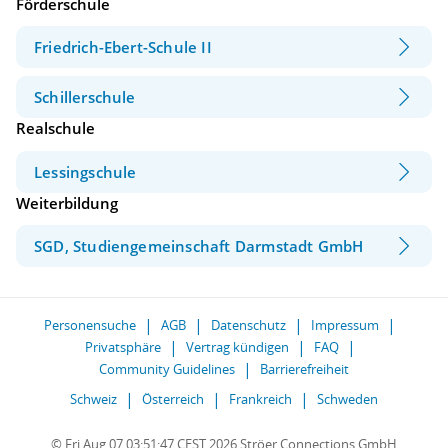
Förderschule
Friedrich-Ebert-Schule II
Schillerschule
Realschule
Lessingschule
Weiterbildung
SGD, Studiengemeinschaft Darmstadt GmbH
Personensuche
AGB
Datenschutz
Impressum
Privatsphäre
Vertrag kündigen
FAQ
Community Guidelines
Barrierefreiheit
Schweiz
Österreich
Frankreich
Schweden
© Fri Aug 07 03:51:47 CEST 2026 Ströer Connections GmbH