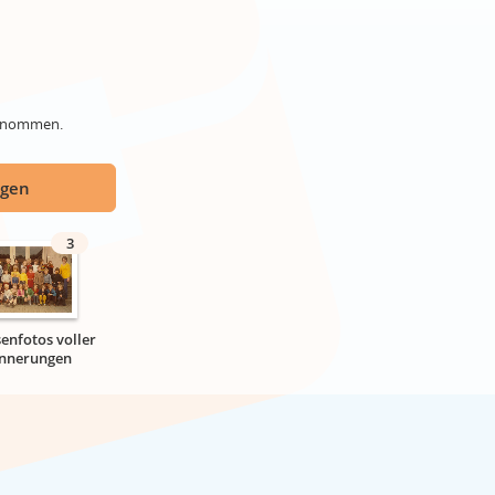
genommen.
ügen
3
senfotos voller
innerungen