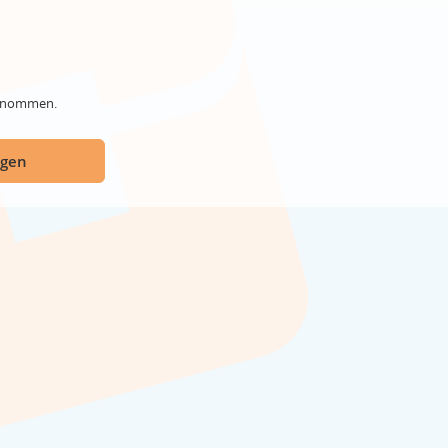
genommen.
ügen