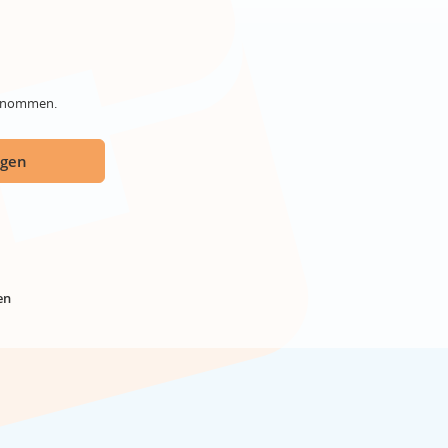
genommen.
ügen
en