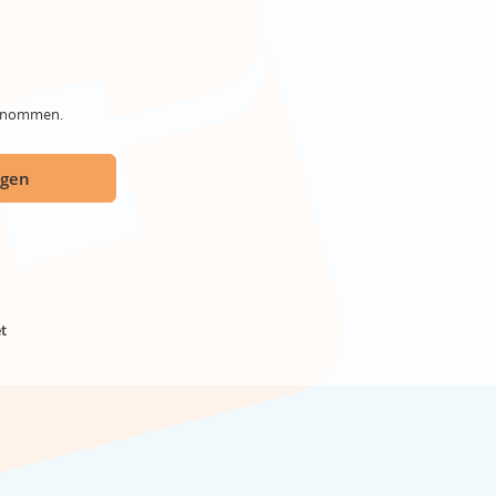
genommen.
ügen
t