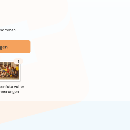
genommen.
ügen
1
senfoto voller
innerungen