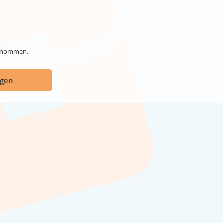
genommen.
ügen