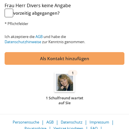
Frau
Herr
Divers
keine Angabe
vorzeitig abgegangen?
* Pflichtfelder
Ich akzeptiere die
AGB
und habe die
Datenschutzhinweise
zur Kenntnis genommen.
Als Kontakt hinzufügen
1
1 Schulfreund wartet
auf Sie
Personensuche
AGB
Datenschutz
Impressum
Privatsphäre
Vertrag kündigen
FAQ