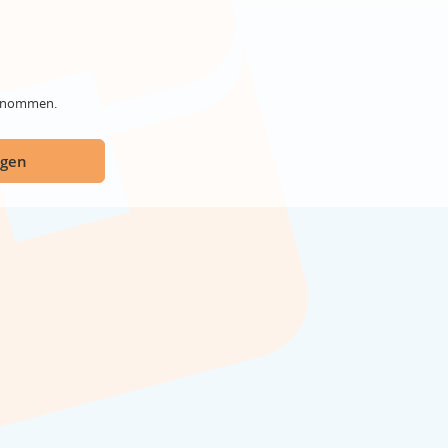
genommen.
ügen