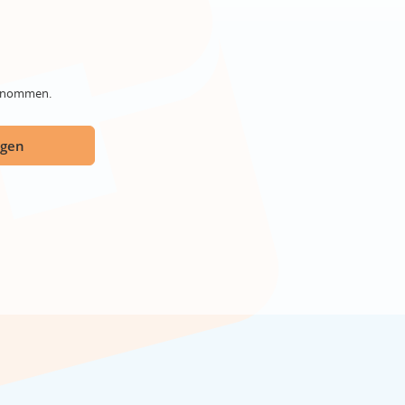
genommen.
ügen