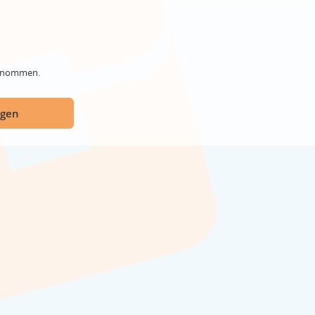
genommen.
ügen