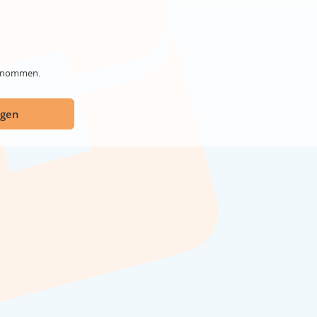
genommen.
ügen