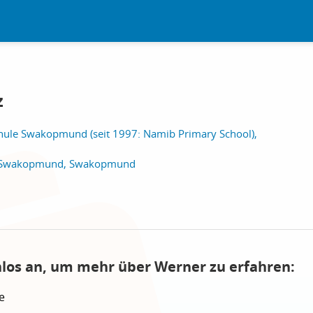
z
ule Swakopmund (seit 1997: Namib Primary School),
l Swakopmund, Swakopmund
nlos an, um mehr über Werner zu erfahren:
e