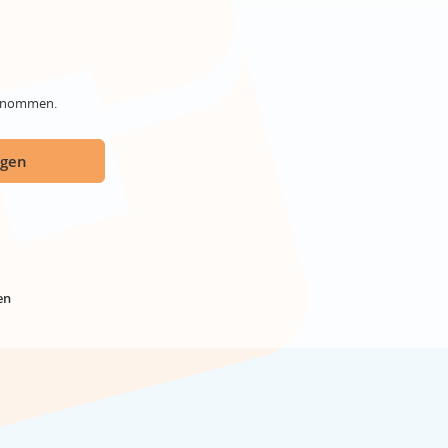
genommen.
ügen
en