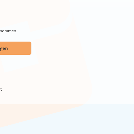
genommen.
ügen
t