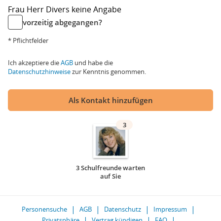
Frau
Herr
Divers
keine Angabe
vorzeitig abgegangen?
* Pflichtfelder
Ich akzeptiere die
AGB
und habe die
Datenschutzhinweise
zur Kenntnis genommen.
Als Kontakt hinzufügen
3
3 Schulfreunde warten
auf Sie
Personensuche
AGB
Datenschutz
Impressum
Privatsphäre
Vertrag kündigen
FAQ