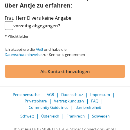
über Antje zu erfahren:
Frau
Herr
Divers
keine Angabe
vorzeitig abgegangen?
* Pflichtfelder
Ich akzeptiere die
AGB
und habe die
Datenschutzhinweise
zur Kenntnis genommen.
Als Kontakt hinzufügen
Personensuche
AGB
Datenschutz
Impressum
Privatsphäre
Vertrag kündigen
FAQ
Community Guidelines
Barrierefreiheit
Schweiz
Österreich
Frankreich
Schweden
© Sat Aug 08 02:50:46 CEST 2026 Ströer Connections GmbH