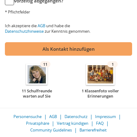
vorzeitig abgegangen?
* Pflichtfelder
Ich akzeptiere die
AGB
und habe die
Datenschutzhinweise
zur Kenntnis genommen.
Als Kontakt hinzufügen
11
1
11 Schulfreunde
1 Klassenfoto voller
warten auf Sie
Erinnerungen
Personensuche
AGB
Datenschutz
Impressum
Privatsphäre
Vertrag kündigen
FAQ
Community Guidelines
Barrierefreiheit