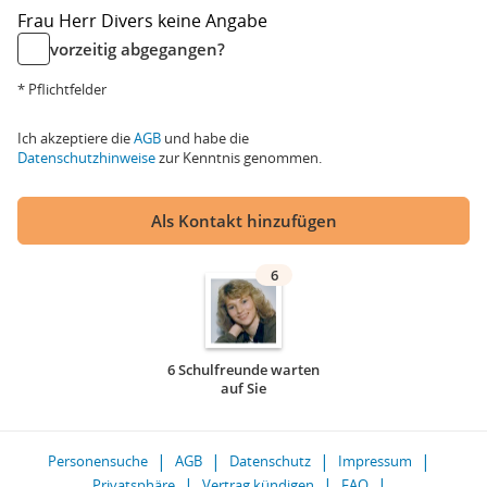
Frau
Herr
Divers
keine Angabe
vorzeitig abgegangen?
* Pflichtfelder
Ich akzeptiere die
AGB
und habe die
Datenschutzhinweise
zur Kenntnis genommen.
Als Kontakt hinzufügen
6
6 Schulfreunde warten
auf Sie
Personensuche
AGB
Datenschutz
Impressum
Privatsphäre
Vertrag kündigen
FAQ