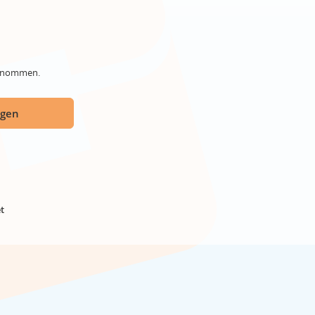
genommen.
ügen
t