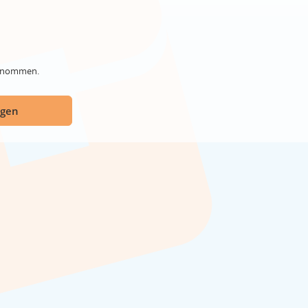
genommen.
ügen