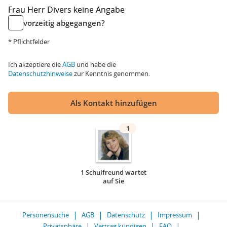
Frau
Herr
Divers
keine Angabe
vorzeitig abgegangen?
* Pflichtfelder
Ich akzeptiere die
AGB
und habe die
Datenschutzhinweise
zur Kenntnis genommen.
Als Kontakt hinzufügen
1
1 Schulfreund wartet
auf Sie
Personensuche
AGB
Datenschutz
Impressum
Privatsphäre
Vertrag kündigen
FAQ