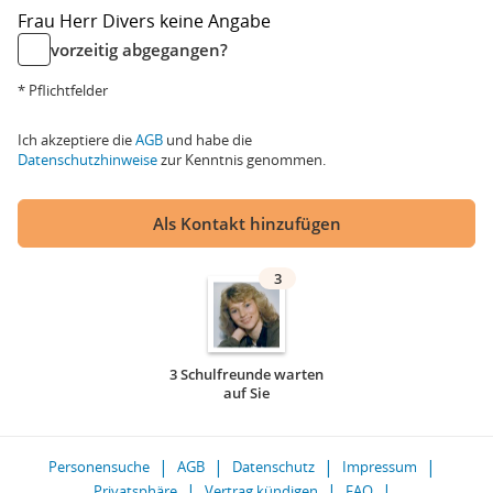
Frau
Herr
Divers
keine Angabe
vorzeitig abgegangen?
* Pflichtfelder
Ich akzeptiere die
AGB
und habe die
Datenschutzhinweise
zur Kenntnis genommen.
Als Kontakt hinzufügen
3
3 Schulfreunde warten
auf Sie
Personensuche
AGB
Datenschutz
Impressum
Privatsphäre
Vertrag kündigen
FAQ