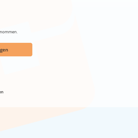
genommen.
ügen
en