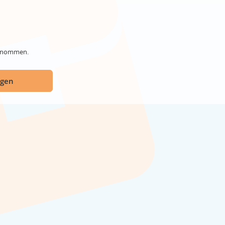
genommen.
ügen