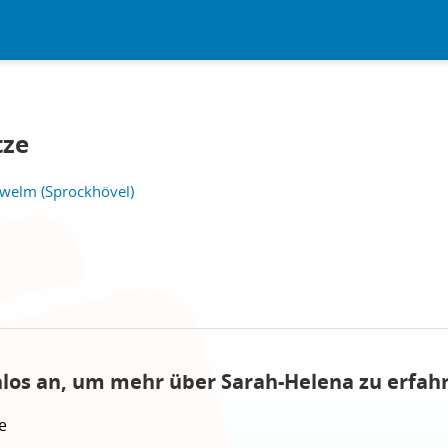
tze
welm (Sprockhövel)
nlos an, um mehr über Sarah-Helena zu erfah
e