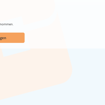
genommen.
ügen