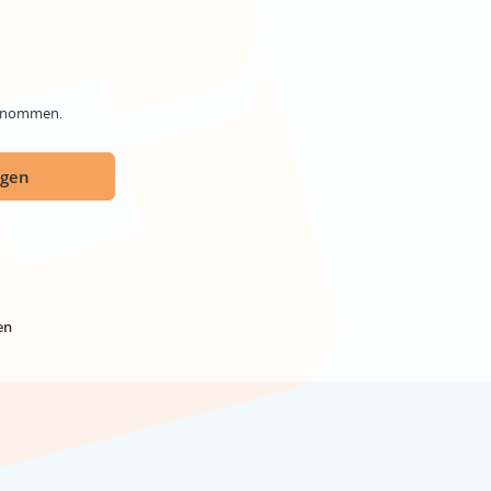
genommen.
ügen
en