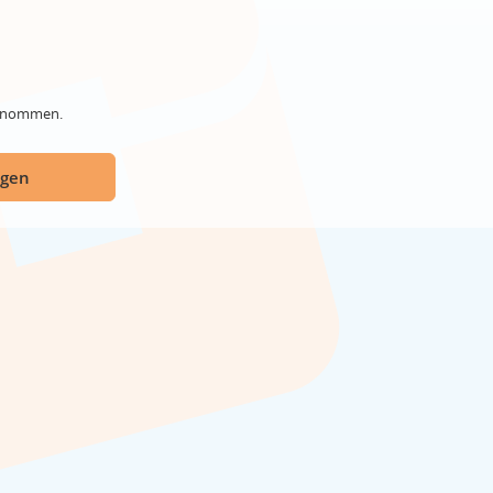
genommen.
ügen